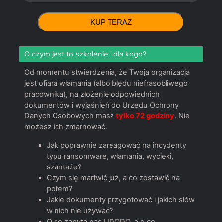
O czym jest to szkolenie i dla kogo?
Od momentu stwierdzenia, że Twoja organizacja
jest ofiarą włamania (albo błędu niefrasobliwego
pracownika), na złożenie odpowiednich
dokumentów i wyjaśnień do Urzędu Ochrony
Danych Osobowych masz
tylko 72 godziny
. Nie
możesz ich zmarnować.
Jak poprawnie zareagować na incydenty
typu ransomware, włamania, wycieki,
szantaże?
Czym się martwić już, a co zostawić na
potem?
Jakie dokumenty przygotować i jakich słów
w nich nie używać?
O co zapyta nas UDODO, a o co